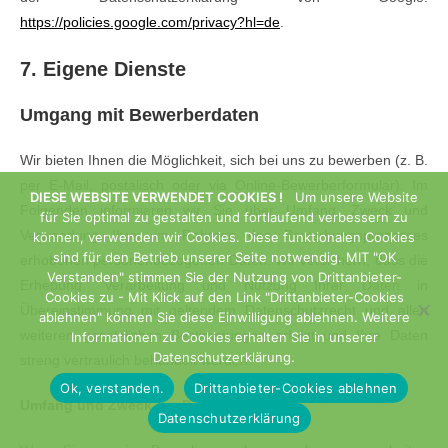
https://policies.google.com/privacy?hl=de
.
7. Eigene Dienste
Umgang mit Bewerberdaten
Wir bieten Ihnen die Möglichkeit, sich bei uns zu bewerben (z. B.
per E-Mail, postalisch oder via Online-Bewerberformular). Im
DIESE WEBSITE VERWENDET COOKIES !
Um unsere Website
Folgenden informieren wir Sie über Umfang, Zweck und
für Sie optimal zu gestalten und fortlaufend verbessern zu
Verwendung Ihrer im Rahmen des Bewerbungsprozesses
können, verwenden wir Cookies. Diese funktionalen Cookies
sind für den Betrieb unserer Seite notwendig. MIT "OK
erhobenen personenbezogenen Daten. Wir versichern, dass die
Verstanden" stimmen Sie der Nutzung von Drittanbieter-
Erhebung, Verarbeitung und Nutzung Ihrer Daten in
Cookies zu - Mit Klick auf den Link "Drittanbieter-Cookies
Übereinstimmung mit geltendem Datenschutzrecht und allen
ablehnen" können Sie diese Einwilligung ablehnen. Weitere
weiteren gesetzlichen Bestimmungen erfolgt und Ihre Daten
Informationen zu Cookies erhalten Sie in unserer
Datenschutzerklärung.
streng vertraulich behandelt werden.
Ok, verstanden.
Drittanbieter-Cookies ablehnen
Umfang und Zweck der Datenerhebung
Datenschutzerklärung